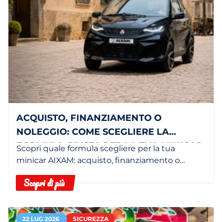
ACQUISTO, FINANZIAMENTO O
NOLEGGIO: COME SCEGLIERE LA
FORMULA GIUSTA PER LA TUA MINICAR
Scopri quale formula scegliere per la tua
minicar AIXAM: acquisto, finanziamento o
noleggio in base alle tue esigenze.
Scopri di più
22 LUG 2026
SICUREZZA